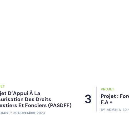
PROJET
3
Projet : Forêts D’Avenir En RDC «
F.A »
F)
BY
ADMIN
30 NOVEMBRE 2020