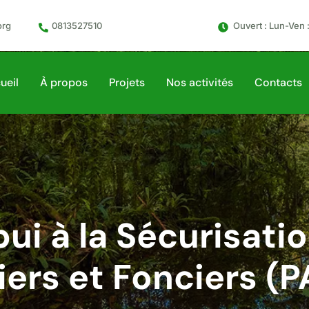
org
0813527510
Ouvert : Lun-Ven 
ueil
À propos
Projets
Nos activités
Contacts
ui à la Sécurisati
iers et Fonciers (