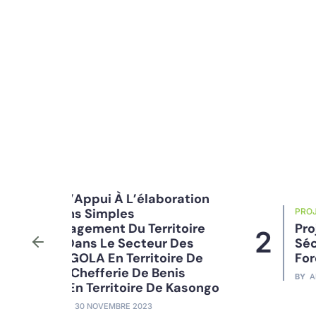
oration
PROJET
itoire
Projet D’Appui À La
2
 Des
Sécurisation Des Droits
re De
Forestiers Et Fonciers (PASDF
nis
BY
ADMIN
30 NOVEMBRE 2023
 Kasongo