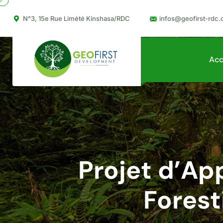
N°3, 15e Rue Limété Kinshasa/RDC
infos@geofirst-rdc.
Acc
Projet d’App
Forest