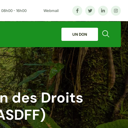
: 08h00 - 16h00
Webmail
UN DON
Search
on des Droits
PASDFF)