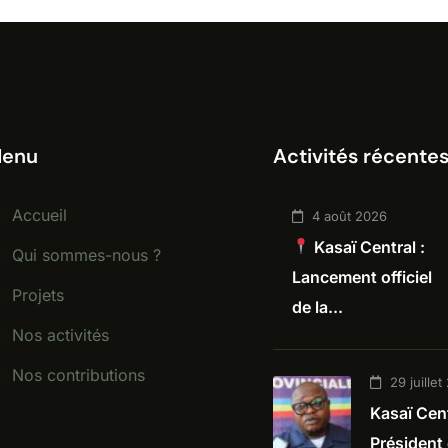
enu
Activités récente
Accueil
4 août 2026
Kasaï Central :
Qui sommes-nous ?
Lancement officiel
Projets
de la...
Nos activités
Nos contributions
29 juille
Kasaï Centr
Président